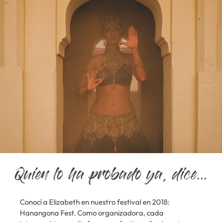
Quien lo ha probado ya, dice...
ano
Conocí a Elizabeth en nuestro festival en 2018:
Si 
osa
Hanangona Fest. Como organizadora, cada
haz