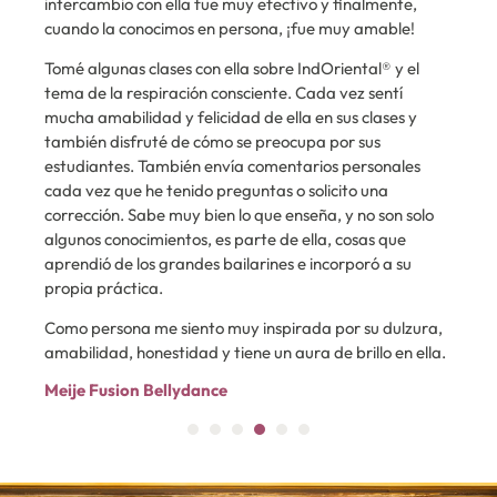
intercambio con ella fue muy efectivo y finalmente,
(f
as
cuando la conocimos en persona, ¡fue muy amable!
pe
de 
Tomé algunas clases con ella sobre IndOriental® y el
se
tema de la respiración consciente. Cada vez sentí
gu
mucha amabilidad y felicidad de ella en sus clases y
inc
tra
también disfruté de cómo se preocupa por sus
une
estudiantes. También envía comentarios personales
qu
cada vez que he tenido preguntas o solicito una
en
corrección. Sabe muy bien lo que enseña, y no son solo
re
algunos conocimientos, es parte de ella, cosas que
Al
aprendió de los grandes bailarines e incorporó a su
propia práctica.
Como persona me siento muy inspirada por su dulzura,
amabilidad, honestidad y tiene un aura de brillo en ella.
Meije Fusion Bellydance