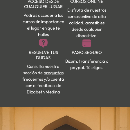
ACCESO DESDE
CURSOS ONLINE
CUALQUIER LUGAR
Disfruta de nuestros
Podrás acceder a los
cursos online de alta
cursos sin importar en
calidad, accesibles
el lugar en que te
desde cualquier
halles
dispositivo.
RESUELVE TUS
PAGO SEGURO
DUDAS
Bizum, transferencia o
Consulta nuestra
paypal. Tú eliges.
sección de
preguntas
frecuentes
y/o cuenta
con el feedback de
Elizabeth Medina