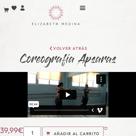
VOLVER ATRÁS
Coreografía Apsaras
39,99
€
AÑADIR AL CARRITO