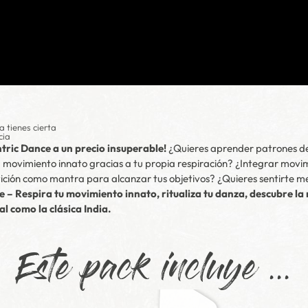
ya tienes cierta
cia
ntric Dance a un precio insuperable!
¿Quieres aprender patrones de
u movimiento innato gracias a tu propia respiración? ¿Integrar movi
tición como mantra para alcanzar tus objetivos? ¿Quieres sentirte m
 – Respira tu movimiento innato, ritualiza tu danza, descubre l
l como la clásica India.
Este pack incluye ...