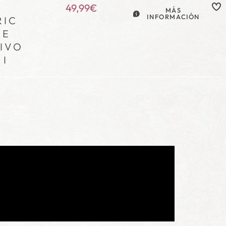
49,99
€
MÁS
INFORMACIÓN
RIC
CE
IVO
 I