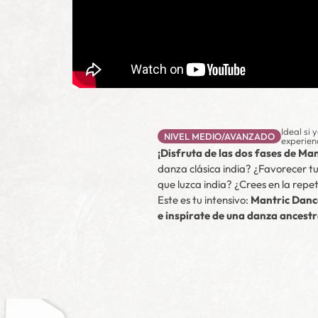
Ideal si 
NIVEL MEDIO/AVANZADO
experien
¡Disfruta de las dos fases de Ma
danza clásica india? ¿Favorecer t
que luzca india? ¿Crees en la repe
Este es tu intensivo:
Mantric Dance
e inspírate de una danza ancestra