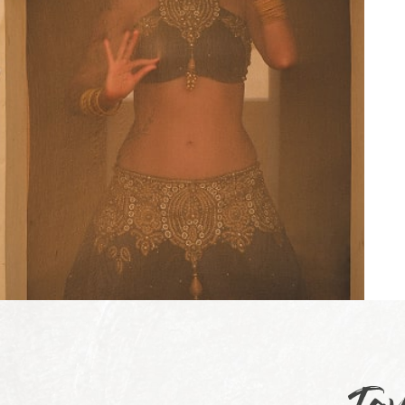
nnata.
elegancia. Es una persona inteligente, bondadosa y muy
la y una
abierta; y para mí una gran amiga.
 sin
Elena Carmona
tadora
s
 gran