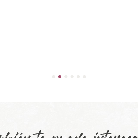
u
p
L