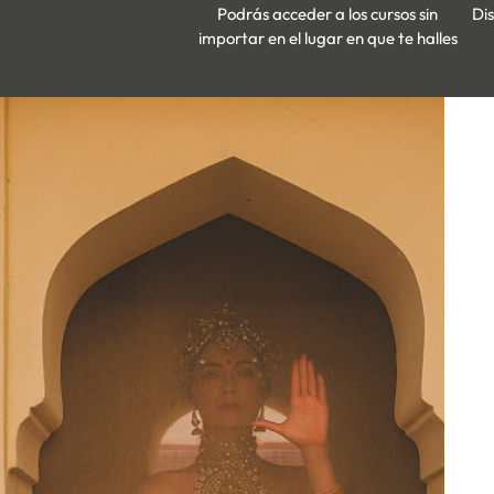
Podrás acceder a los cursos sin
Dis
importar en el lugar en que te halles
Trabajar con Elizabeth Medina siempre es un placer. Es
 alumna,
una artista que destaca por su cercanía, su
istente
profesionalidad y su buen gusto. Facilita muchísimo el
bajar
trabajo de organizar cursos con ella, siempre con una
isto su
sonrisa y abierta a colaborar. Como profesora consigue
oral con
que lo difícil parezca sencillo gracias a sus estudios en
pedagogía de la danza y al buen ambiente que crea en el
za son
aula. Y como bailarina llena el escenario con su magia y