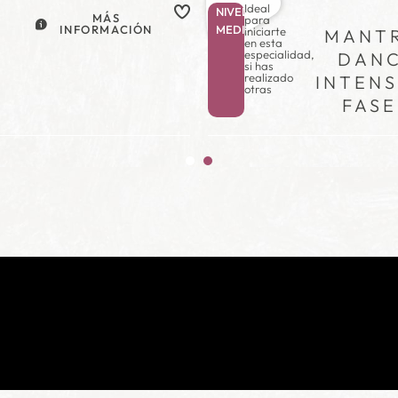
Ideal
NIVEL
MÁS
para
INFORMACIÓN
MEDIO
iniciarte
MANT
en esta
especialidad,
DAN
si has
realizado
INTENS
otras
FASE