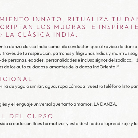
MIENTO INNATO, RITUALIZA TU D
NCRIPTAN LOS MUDRAS E INSPÍRAT
LA CLÁSICA INDIA.
 la danza clásica India como hilo conductor, que atraviesa la danza o
 través de tu respiración, patrones y filigranas Indias y mantras sa
o de personas, edades, personalidades e incluso signos del zodíaco…
s de los auto cuidados y amantes de la danza IndOriental®.
ICIONAL
terilla de yoga o similar, agua, ropa cómoda, vuestro teléfono listo 
inglés y el lenguaje universal que tanto amamos: LA DANZA.
AL DEL CURSO
 sido creado con fines formativos y está destinado al aprendizaje y l