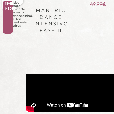
Ideal
49,99
€
NIVEL
para
MEDIO
iniciarte
MANTRIC
en esta
especialidad,
DANCE
si has
realizado
INTENSIVO
otras
FASE II