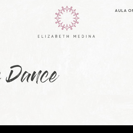
AULA O
c Dance