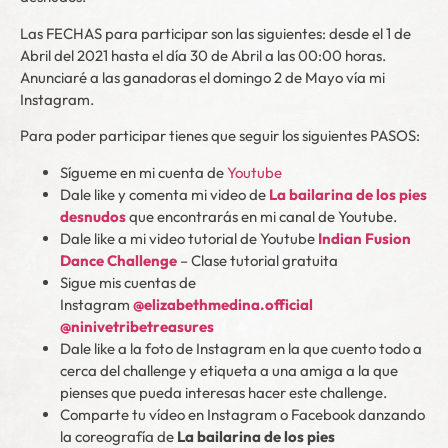
Las FECHAS para participar son las siguientes: desde el 1 de
Abril del 2021 hasta el día 30 de Abril a las 00:00 horas.
Anunciaré a las ganadoras el domingo 2 de Mayo vía mi
Instagram.
Para poder participar tienes que seguir los siguientes PASOS:
Sígueme en mi cuenta de
Youtube
Dale like y comenta mi video de
La bailarina de los pies
desnudos
que encontrarás en mi canal de Youtube.
Dale like a mi video tutorial de Youtube
Indian Fusion
Dance Challenge
– Clase tutorial gratuita
Sigue mis cuentas de
Instagram
@elizabethmedina.official
@ninivetribetreasures
Dale like a la foto de Instagram en la que cuento todo a
cerca del challenge y etiqueta a una amiga a la que
pienses que pueda interesas hacer este challenge.
Comparte tu vídeo en Instagram o Facebook danzando
la coreografía de
La bailarina de los pies