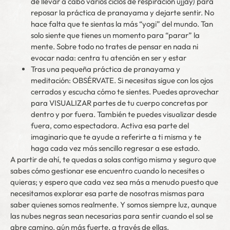
de llevar a cabo varios ciclos de respiración ujjay) para
reposar la práctica de pranayama y dejarte sentir. No
hace falta que te sientas la más “yogi” del mundo. Tan
solo siente que tienes un momento para “parar” la
mente. Sobre todo no trates de pensar en nada ni
evocar nada: centra tu atención en ser y estar
Tras una pequeña práctica de pranayama y
meditación: OBSÉRVATE. Si necesitas sigue con los ojos
cerrados y escucha cómo te sientes. Puedes aprovechar
para VISUALIZAR partes de tu cuerpo concretas por
dentro y por fuera. También te puedes visualizar desde
fuera, como espectadora. Activa esa parte del
imaginario que te ayude a referirte a ti misma y te
haga cada vez más sencillo regresar a ese estado.
A partir de ahí, te quedas a solas contigo misma y seguro que
sabes cómo gestionar ese encuentro cuando lo necesites o
quieras; y espero que cada vez sea más a menudo puesto que
necesitamos explorar esa parte de nosotras mismas para
saber quienes somos realmente. Y somos siempre luz, aunque
las nubes negras sean necesarias para sentir cuando el sol se
abre camino, aún más fuerte, a través de ellas.