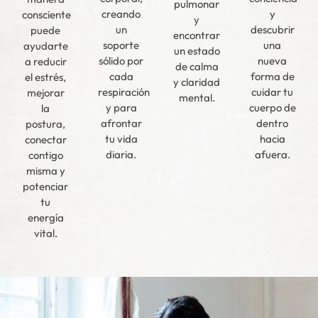
pulmonar
creando
y
consciente
y
un
descubrir
puede
encontrar
soporte
una
ayudarte
un estado
sólido por
nueva
a reducir
de calma
cada
forma de
el estrés,
y claridad
respiración
cuidar tu
mejorar
mental.
y para
cuerpo de
la
afrontar
dentro
postura,
tu vida
hacia
conectar
diaria.
afuera.
contigo
misma y
potenciar
tu
energía
vital.