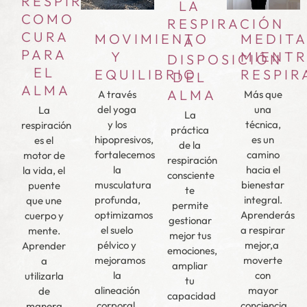
RESPIRAR
LA
COMO
RESPIRACIÓN
CURA
MOVIMIENTO
MEDIT
A
PARA
Y
MIENTR
DISPOSICIÓN
EL
EQUILIBRIO
RESPIR
DEL
ALMA
ALMA
A través
Más que
del yoga
una
La
La
y los
técnica,
respiración
práctica
hipopresivos,
es un
es el
de la
fortalecemos
camino
motor de
respiración
la
hacia el
la vida, el
consciente
musculatura
bienestar
puente
te
profunda,
integral.
que une
permite
optimizamos
Aprenderás
cuerpo y
gestionar
el suelo
a respirar
mente.
mejor tus
pélvico y
mejor,a
Aprender
emociones,
mejoramos
moverte
a
ampliar
la
con
utilizarla
tu
alineación
mayor
de
capacidad
corporal,
conciencia
manera