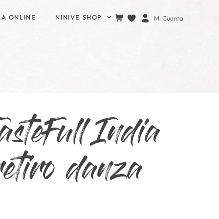
LA ONLINE
NINIVE SHOP
Mi Cuenta
TasteFull India
retiro danza