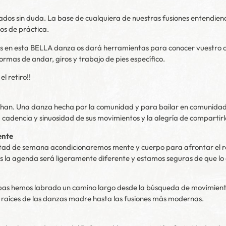
ados sin duda. La base de cualquiera de nuestras fusiones entendien
os de práctica.
n esta BELLA danza os dará herramientas para conocer vuestro cu
formas de andar, giros y trabajo de pies específico.
l retiro!!
than. Una danza hecha por la comunidad y para bailar en comunidad
 cadencia y sinuosidad de sus movimientos y la alegría de compartir
ente
mitad de semana acondicionaremos mente y cuerpo para afrontar el 
les la agenda será ligeramente diferente y estamos seguras de que lo
bas hemos labrado un camino largo desde la búsqueda de movimientos,
las raíces de las danzas madre hasta las fusiones más modernas.