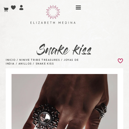
Snake kiss
INICIO
/
NINIVE TRIBE TREASURES
/
JOYAS DE
INDIA
/
ANILLOS
/ SNAKE KISS