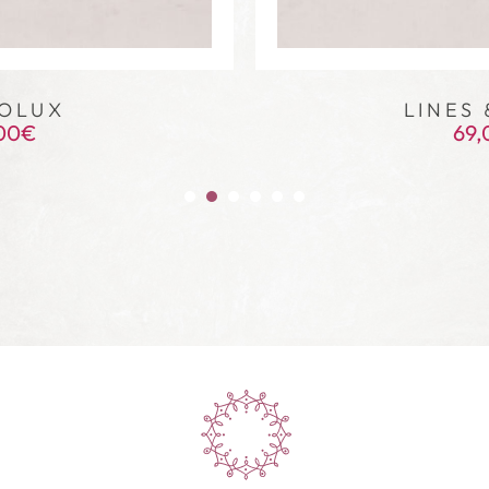
OLUX
LINES 
00
€
69,