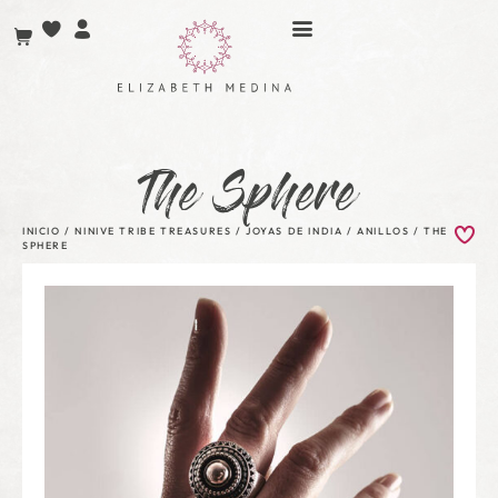
The Sphere
INICIO
/
NINIVE TRIBE TREASURES
/
JOYAS DE INDIA
/
ANILLOS
/ THE
SPHERE