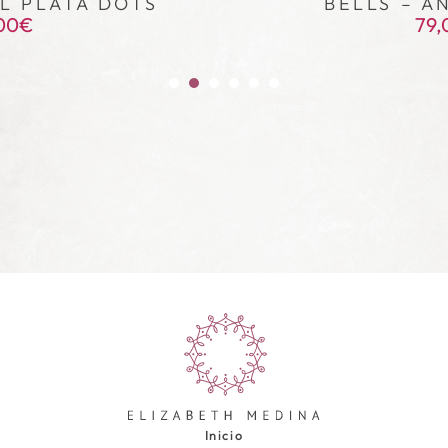
L PLATA DOTS
BELLS – A
00
€
79,
Inicio