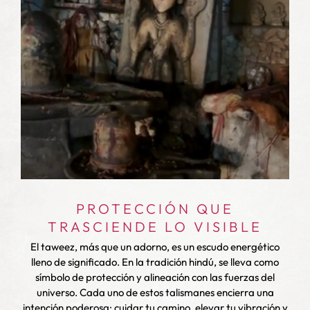
PROTECCIÓN QUE
TRASCIENDE LO VISIBLE
l
El taweez, más que un adorno, es un escudo energético
s
lleno de significado. En la tradición hindú, se lleva como
s
símbolo de protección y alineación con las fuerzas del
universo. Cada uno de estos talismanes encierra una
q
a
intención poderosa: cuidar tu camino, elevar tu vibración y