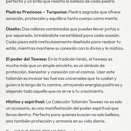
perfecta y un brillo que resalta la belleza de cada piedra.
Piedras Preciosas – Turquoise:
Piedra sagrada que ofrece
sanación, protección y equilibra tanto cuerpo como mente.
Diseño:
Dos collares combinados que puedes llevar juntos o
por separado, brindándote versatilidad para cada ocasión.
Cada pieza está meticulosamente diseñada para realzar tu
estilo, mientras mantiene su conexión con lo divino y lo místico.
El poder del Taweez:
En la tradición hindú, el taweez es
mucho más que un simple amuleto; es un símbolo de
protección, bienestar y conexión con el cosmos. Usar este
talismán es invocar las fuerzas universales que te cuidan y
guían a lo largo de tu camino, atrayendo energías positivas y
alejando todo aquello que no sirve a tu crecimiento.
Místico y espiritual:
La Colección Talismán Taweez no es solo
un accesorio, es una manifestación del poder espiritual que
llevas dentro. Perfecta para quienes buscan no solo belleza,
sino también protección y armonía en su vida diaria.