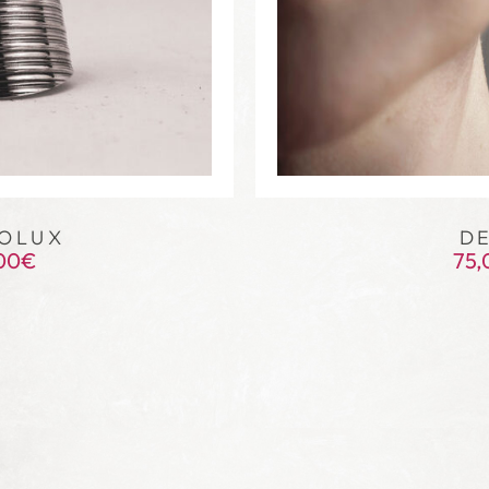
OLUX
DE
00
€
75,