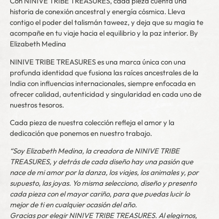
Con NINIVE TRIBE TREASURES, cada pieza cuenta una
historia de conexión ancestral y energía cósmica. Lleva
contigo el poder del talismán taweez, y deja que su magia te
acompañe en tu viaje hacia el equilibrio y la paz interior. By
Elizabeth Medina
NINIVE TRIBE TREASURES es una marca única con una
profunda identidad que fusiona las raíces ancestrales de la
India con influencias internacionales, siempre enfocada en
ofrecer calidad, autenticidad y singularidad en cada uno de
nuestros tesoros.
Cada pieza de nuestra colección refleja el amor y la
dedicación que ponemos en nuestro trabajo.
“Soy Elizabeth Medina, la creadora de NINIVE TRIBE
TREASURES, y detrás de cada diseño hay una pasión que
nace de mi amor por la danza, los viajes, los animales y, por
supuesto, las joyas. Yo misma selecciono, diseño y presento
cada pieza con el mayor cariño, para que puedas lucir lo
mejor de ti en cualquier ocasión del año.
Gracias por elegir NINIVE TRIBE TREASURES. Al elegirnos,