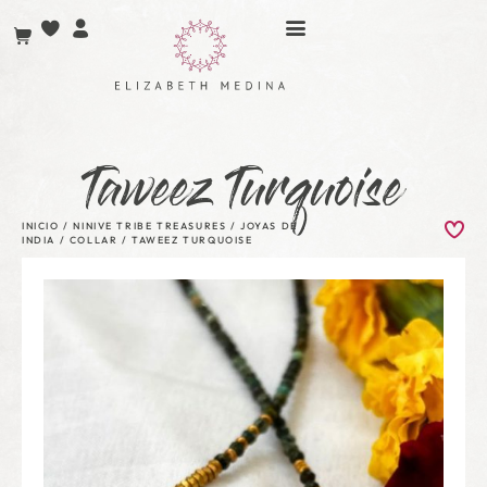
Taweez Turquoise
INICIO
/
NINIVE TRIBE TREASURES
/
JOYAS DE
INDIA
/
COLLAR
/ TAWEEZ TURQUOISE