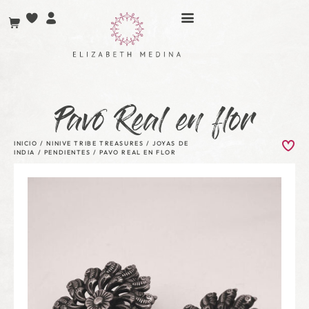
Pavo Real en flor
INICIO
/
NINIVE TRIBE TREASURES
/
JOYAS DE
INDIA
/
PENDIENTES
/ PAVO REAL EN FLOR