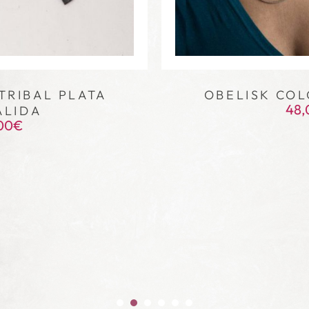
TRIBAL PLATA
OBELISK COL
48,
ÁLIDA
00
€