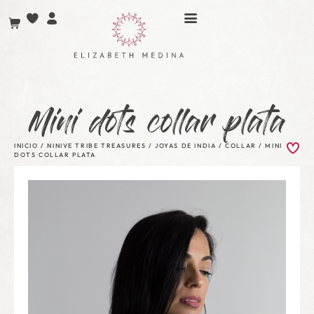
Mini dots collar plata
INICIO
/
NINIVE TRIBE TREASURES
/
JOYAS DE INDIA
/
COLLAR
/ MINI
DOTS COLLAR PLATA