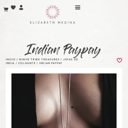
Indian Paypay
INICIO
/
NINIVE TRIBE TREASURES
/
JOYAS DE
INDIA
/
COLGANTE
/ INDIAN PAYPAY