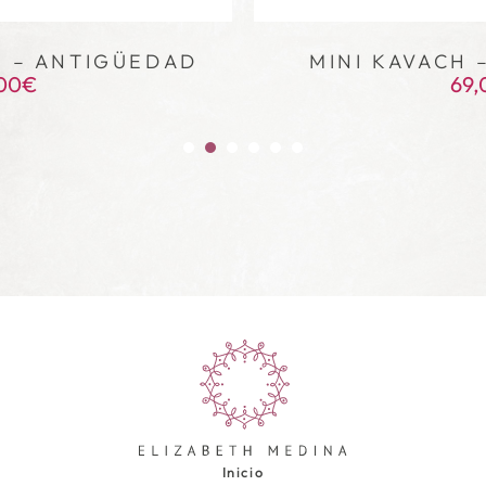
 – ANTIGÜEDAD
MINI KAVACH 
,00
€
69,
Inicio